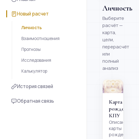
Личность
Новый расчет
Выберите
расчёт —
Личность
карта,
Взаимоотношения
цели,
перерасчёт
Прогнозы
или
Исследования
полный
анализ
Калькулятор
История связей
Обратная связь
Карта
рождения
КПУ
Описание
карты
рождения