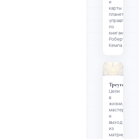
и
карты
планетарног
управления
по
книгам
Роберта
Кемпа
Треугольник
Цели
в
жизни,
мастерство
и
выход
из
матрицы