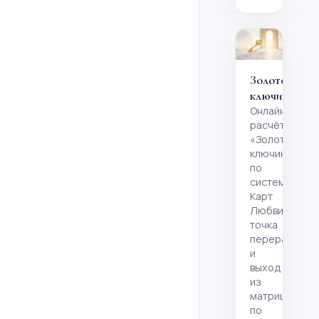
Золотой
ключик
Онлайн-
расчёт
«Золотой
ключик»
по
системе
Карт
Любви:
точка
перерасчёта
и
выход
из
матрицы
по