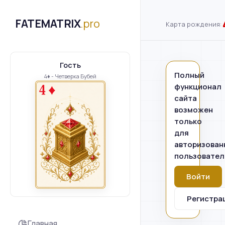
FATEMATRIX
.pro
Карта рождения:
Гость
Полный
4♦ - Четверка Бубей
функционал
сайта
возможен
только
для
авторизован
пользовател
Войти
Регистра
Главная