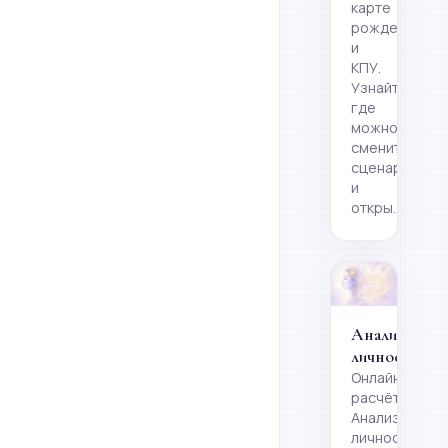
карте
рождения
и
КПУ.
Узнайте,
где
можно
сменить
сценарий
и
откры…
Анализ
личности
Онлайн-
расчёт
Анализ
личности