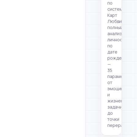
по
системе
Карт
Любви:
полный
анализ
личности
по
дате
рождения
—
35
параметров,
от
эмоций
и
жизненной
задачи
до
точки
перерасчёта