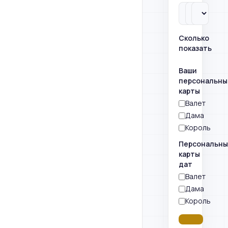
Сколько
показать
Ваши
персональны
карты
Валет
Дама
Король
Персональн
карты
дат
Валет
Дама
Король