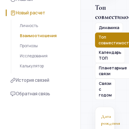
Топ
Новый расчет
совместимо
Личность
Динамика
Взаимоотношения
Топ
совместимос
Прогнозы
Календарь
Исследования
ТОП
Калькулятор
Планетарные
связи
История связей
Связи
с
Обратная связь
годом
Дата
рождения