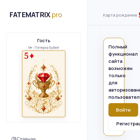
FATEMATRIX
.pro
Карта рождения:
Гость
Полный
5♦ - Пятерка Бубей
функционал
сайта
возможен
только
для
авторизован
пользовател
Войти
Регистра
Главная